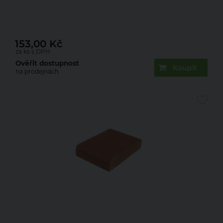
Deska zákrytová Presbeton Simple Block DZS 200
200×280×55 mm hladká černá (252)
153,00
Kč
za ks s DPH
Ověřit dostupnost
Koupit
na prodejnách
Deska zákrytová Presbeton Simple Block DZS 200
200×280×55 mm hladká cihlová (252)