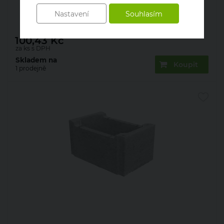
Bednění ztracené Presbeton ZB 25-40
500×400×250 mm (30)
Nastavení
Souhlasím
100,43
Kč
za ks s DPH
Skladem na
Koupit
1 prodejně
Bednění ztracené Presbeton ZB 25-50
300×500×250 mm (40)