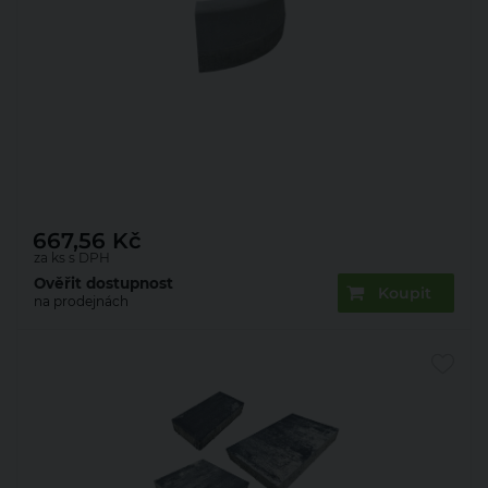
Obrubník silniční Presbeton ABO 2-15
780×150×250 mm R 0,5 obloukový vnější přírodní
(12)
667,56
Kč
za ks s DPH
Ověřit dostupnost
Koupit
na prodejnách