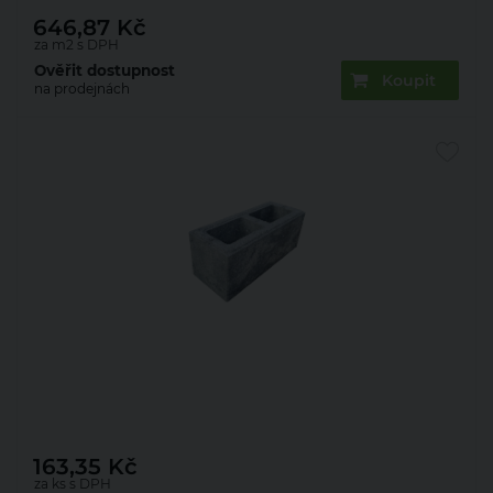
646,87
Kč
za m2 s DPH
Ověřit dostupnost
Koupit
na prodejnách
Tvarovka plotová Presbeton Vista Block VB
50/20/AF 500×200×200 mm hladká mix domino
(50+10)
163,35
Kč
za ks s DPH