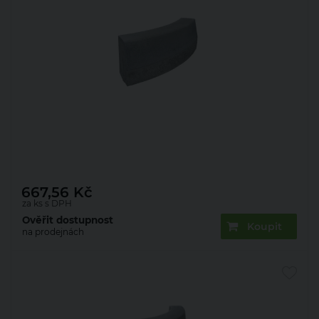
Pardubický kraj
Plzeňský kraj
Středočeský kraj
Ústecký kraj
Zlínský kraj
Obrubník silniční Presbeton ABO 2-15
780×150×250 mm R 1 obloukový vnější přírodní
(12)
667,56
Kč
za ks s DPH
Ověřit dostupnost
Koupit
na prodejnách