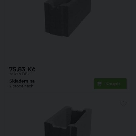
Bednění ztracené Presbeton ZB 25-20
500×200×250 mm (60)
75,83
Kč
za ks s DPH
Skladem na
Koupit
2 prodejnách