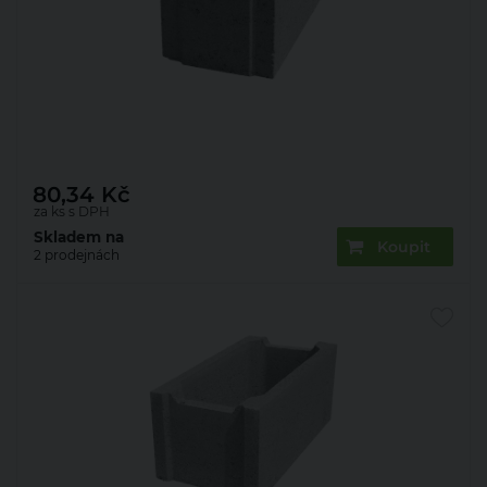
Bednění ztracené Presbeton ZB 25-25
500×250×250 mm (40)
80,34
Kč
za ks s DPH
Skladem na
Koupit
2 prodejnách