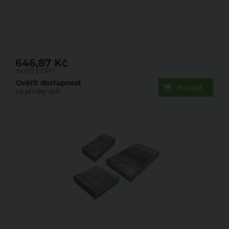
Dlažba betonová Presbeton Marmola Mix 60 mm
kamelo (9,45)
646,87
Kč
za m2 s DPH
Ověřit dostupnost
Koupit
na prodejnách
Dlažba betonová Presbeton Marmola Mix 60 mm