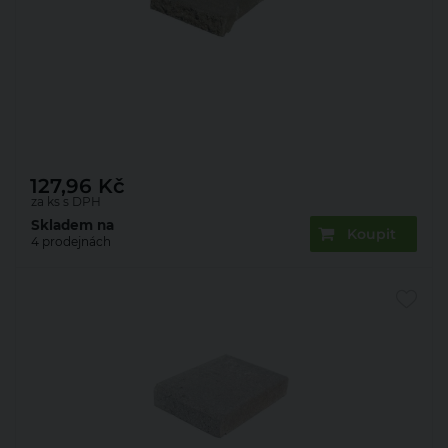
Deska zákrytová Presbeton Face Block ZDV 200
200×300×70 mm štípaná přírodní (270)
127,96
Kč
za ks s DPH
Skladem na
Koupit
4 prodejnách