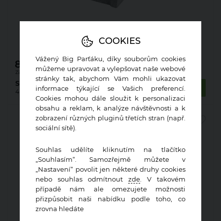
Bednění ztracené Presbeton ZB 25-30
500×300×250 mm (40)
COOKIES
Vážený Big Parťáku, díky souborům cookies
88,38
Kč
můžeme upravovat a vylepšovat naše webové
za ks s DPH
stránky tak, abychom Vám mohli ukazovat
Skladem na
Koupit
informace týkající se Vašich preferencí.
4 prodejnách
Cookies mohou dále sloužit k personalizaci
obsahu a reklam, k analýze návštěvnosti a k
zobrazení různých pluginů třetích stran (např.
sociální sítě).
Souhlas udělíte kliknutím na tlačítko
„Souhlasím“. Samozřejmě můžete v
„Nastavení“ povolit jen některé druhy cookies
nebo souhlas odmítnout
zde
. V takovém
případě nám ale omezujete možnosti
přizpůsobit naši nabídku podle toho, co
zrovna hledáte