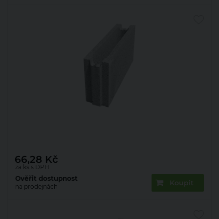
Bednění ztracené Presbeton ZB 25-10
500×100×250 mm (88)
66,28
Kč
za ks s DPH
Ověřit dostupnost
Koupit
na prodejnách