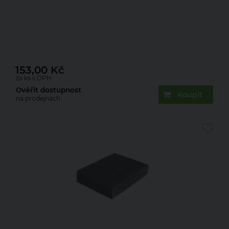
Deska zákrytová Presbeton Simple Block DZS 200
200×280×55 mm hladká bílošedá (252)
153,00
Kč
za ks s DPH
Ověřit dostupnost
Koupit
na prodejnách