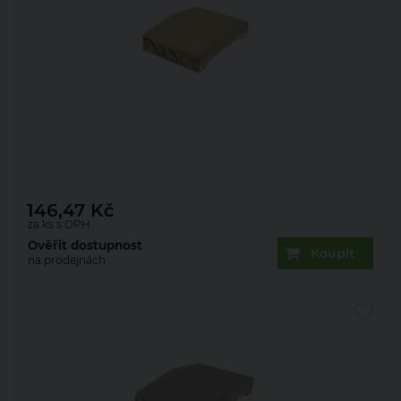
Deska zákrytová Presbeton Face Block ZDV 200
200×300×70 mm štípaná okrová (270)
146,47
Kč
za ks s DPH
Ověřit dostupnost
Koupit
na prodejnách