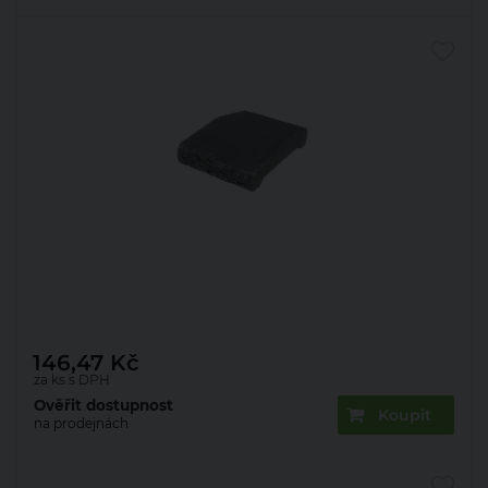
Deska zákrytová Presbeton Face Block ZDV 200
200×300×70 mm štípaná černá (270)
146,47
Kč
za ks s DPH
Ověřit dostupnost
Koupit
na prodejnách