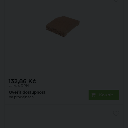
Deska zákrytová Presbeton Face Block ZDV 200
200×300×70 mm štípaná hnědá (270)
132,86
Kč
za ks s DPH
Ověřit dostupnost
Koupit
na prodejnách