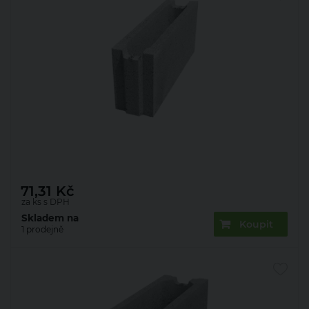
Bednění ztracené Presbeton ZB 25-15
500×150×250 mm (70)
71,31
Kč
za ks s DPH
Skladem na
Koupit
1 prodejně