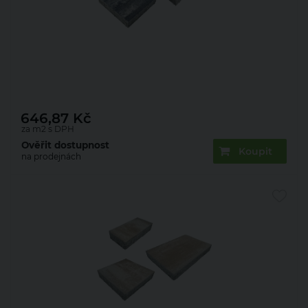
Dlažba betonová Presbeton Marmola Mix 60 mm
domino (9,45)
646,87
Kč
za m2 s DPH
Ověřit dostupnost
Koupit
na prodejnách