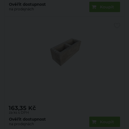
Ověřit dostupnost
Koupit
na prodejnách
Tvarovka plotová Presbeton Vista Block VB
50/20/AF 500×200×200 mm hladká mix latte
(50+10)
163,35
Kč
za ks s DPH
Ověřit dostupnost
Koupit
na prodejnách