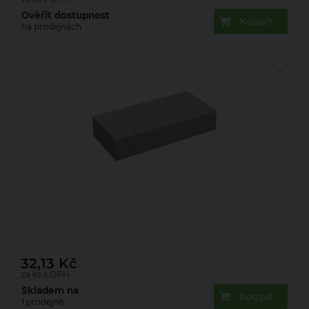
Ověřit dostupnost
Koupit
na prodejnách
Cihla betonová Presbeton BCL 2 290×140×65 mm
hladká přírodní (240)
32,13
Kč
za ks s DPH
Skladem na
Koupit
1 prodejně