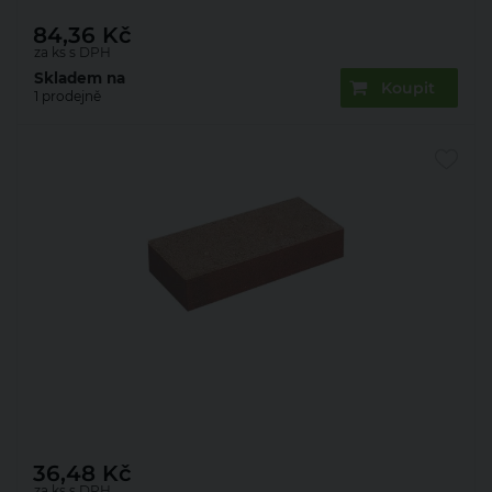
84,36
Kč
za ks s DPH
Skladem na
Koupit
1 prodejně
Cihla betonová Presbeton BCL 2 290×140×65 mm
hladká červenohnědá (240)
36,48
Kč
za ks s DPH