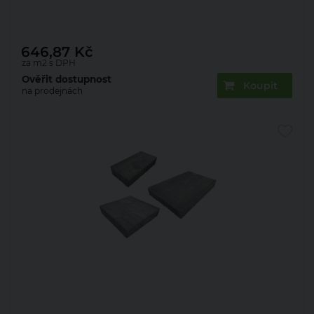
nuevo (9,45)
646,87
Kč
za m2 s DPH
Ověřit dostupnost
Koupit
na prodejnách
Dlažba betonová Presbeton Marmola Mix 60 mm
piano (9,45)