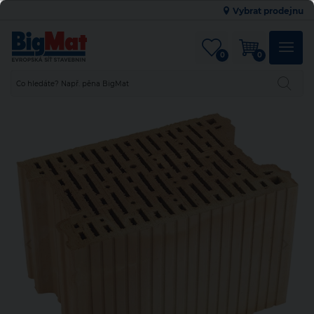
Vybrat prodejnu
0
0
Hlavní město Praha
Vybrat nejbližší
Jihočeský kraj
Jihomoravský kraj
Karlovarský kraj
Kraj Vysočina
Královéhradecký kraj
Liberecký kraj
Moravskoslezský kraj
Olomoucký kraj