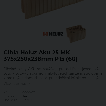
Pardubický kraj
Plzeňský kraj
Středočeský kraj
Ústecký kraj
Zlínský kraj
Cihla Heluz Aku 25 MK
375x250x238mm P15 (60)
Cihelné bloky AKU se používají pro oddělení jednotlivých
bytů v bytových domech, ubytovacích zařízení, strojoven a
v rodinných domech např. pro oddělení ložnic od hlučných
prostorů.
Více informací
Kód:
10000075
Značka:
Heluz
Dod. číslo:
51257.00