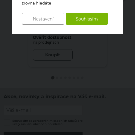
zrovna hledáte
Cihla Heluz 17,5 broušená
497x175x249mm P10 (80)
Nastavení
Souhlasím
134,42
Kč
za ks s DPH
Ověřit dostupnost
na prodejnách
Koupit
Akce, novinky a inspirace na Váš e-mail.
Souhlasím se
zpracováním osobních údajů
pro
účely zasílání obchodního sdělení.