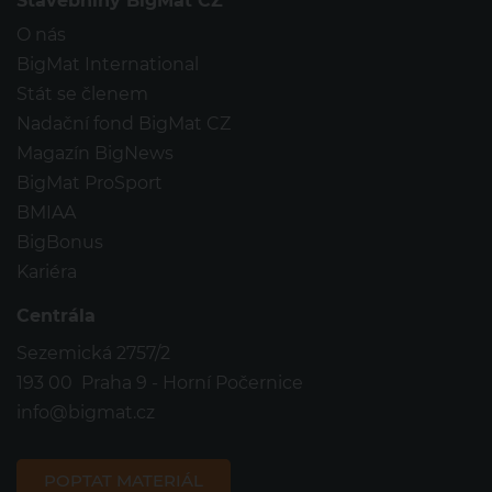
Stavebniny BigMat CZ
O nás
BigMat International
Stát se členem
Nadační fond BigMat CZ
Magazín BigNews
BigMat ProSport
BMIAA
BigBonus
Kariéra
Centrála
Sezemická 2757/2
193 00 Praha 9 - Horní Počernice
info@bigmat.cz