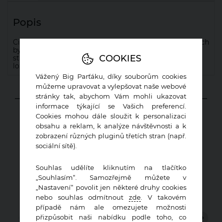
Popis
Cihelné bloky AKU se používají pro oddělení jednotlivých
bytů v bytových domech, ubytovacích zařízení,
COOKIES
strojoven a v rodinných domech např. pro oddělení
ložnic od hlučných prostorů.
Vážený Big Parťáku, díky souborům cookies
můžeme upravovat a vylepšovat naše webové
stránky tak, abychom Vám mohli ukazovat
MOHLO BY VÁS ZAJÍMAT
informace týkající se Vašich preferencí.
Cookies mohou dále sloužit k personalizaci
obsahu a reklam, k analýze návštěvnosti a k
zobrazení různých pluginů třetích stran (např.
sociální sítě).
Souhlas udělíte kliknutím na tlačítko
„Souhlasím“. Samozřejmě můžete v
„Nastavení“ povolit jen některé druhy cookies
nebo souhlas odmítnout
zde
. V takovém
případě nám ale omezujete možnosti
přizpůsobit naši nabídku podle toho, co