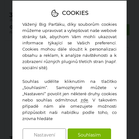
COOKIES
3 025,00
Kč
za ks s DPH
Vážený Big Parťáku, díky souborům cookies
Ověřit dostupnost
Koupit
můžeme upravovat a vylepšovat naše webové
na prodejnách
stránky tak, abychom Vám mohli ukazovat
informace týkající se Vašich preferencí.
Cookies mohou dále sloužit k personalizaci
obsahu a reklam, k analýze návštěvnosti a k
zobrazení různých pluginů třetích stran (např.
sociální sítě).
Souhlas udělíte kliknutím na tlačítko
„Souhlasím“. Samozřejmě můžete v
„Nastavení“ povolit jen některé druhy cookies
nebo souhlas odmítnout
zde
. V takovém
případě nám ale omezujete možnosti
přizpůsobit naši nabídku podle toho, co
Zárubeň obložková 22mm olše 70 P 80 mm
zrovna hledáte
Nastavení
Souhlasím
3 025,00
Kč