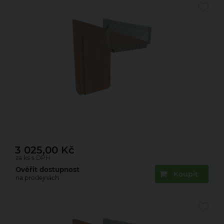
Zárubeň obložková 22mm olše 80 L 80 mm
3 025,00
Kč
za ks s DPH
Ověřit dostupnost
Koupit
na prodejnách