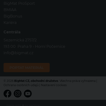
BigMat ProSport
BMIAA
BigBonus
Kariéra
Centrála
Sezemická 2757/2
193 00 Praha 9 - Horní Počernice
info@bigmat.cz
© 2026
BigMat CZ, obchodní družstvo
. Všechna práva vyhrazena |
Ochrana osobních údajů
|
Nastavení cookies
made with
❤
by
ineShop