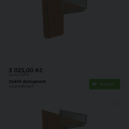
Zárubeň obložková 22mm olše 70 L 100 mm
3 025,00
Kč
za ks s DPH
Ověřit dostupnost
Koupit
na prodejnách