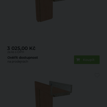
Zárubeň obložková 22mm olše 80 P 150 mm
3 025,00
Kč
za ks s DPH
Ověřit dostupnost
Koupit
na prodejnách