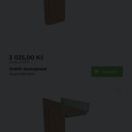
Zárubeň obložková 22mm olše 70 L 150 mm
3 025,00
Kč
za ks s DPH
Ověřit dostupnost
Koupit
na prodejnách