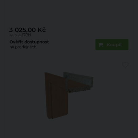
Zárubeň obložková 22mm olše 70 P 100 mm
3 025,00
Kč
za ks s DPH
Ověřit dostupnost
Koupit
na prodejnách
Zárubeň obložková 22mm olše 70 P 150 mm