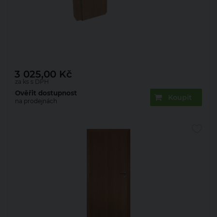
Zárubeň obložková 22mm olše 80 P 80 mm
3 025,00
Kč
za ks s DPH
Ověřit dostupnost
Koupit
na prodejnách