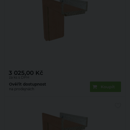
Zárubeň obložková 22mm olše 80 P 100 mm
3 025,00
Kč
za ks s DPH
Ověřit dostupnost
Koupit
na prodejnách