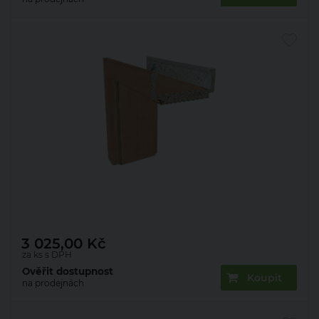
Zárubeň obložková 22mm olše 60 P 150 mm
3 025,00
Kč
za ks s DPH
Ověřit dostupnost
Koupit
na prodejnách