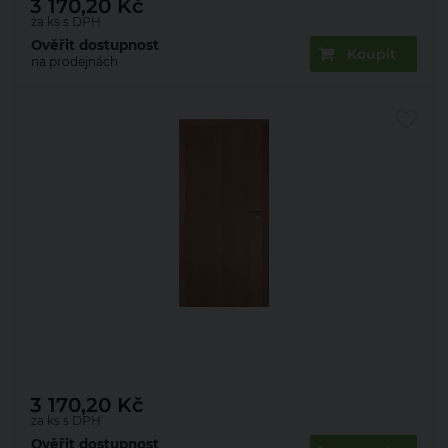
3 170,20
Kč
za ks s DPH
Ověřit dostupnost
Koupit
na prodejnách
Dveře fólie KLASIK plné olše 70 P
3 170,20
Kč
za ks s DPH
Ověřit dostupnost