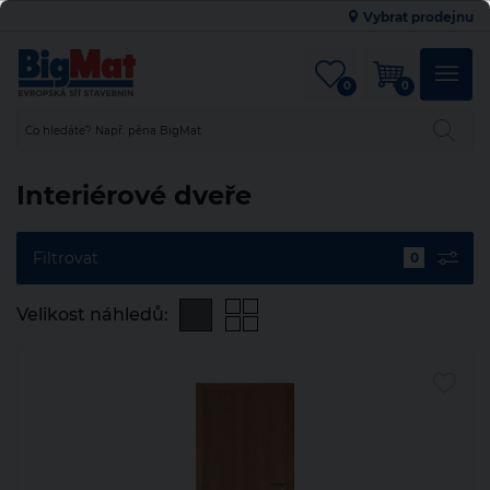
Vybrat prodejnu
0
0
Interiérové dveře
Filtrovat
Hlavní město Praha
Vybrat nejbližší
Jihočeský kraj
Jihomoravský kraj
Karlovarský kraj
Kraj Vysočina
Královéhradecký kraj
Liberecký kraj
Moravskoslezský kraj
Olomoucký kraj