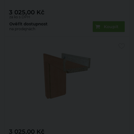
3 025,00
Kč
za ks s DPH
Ověřit dostupnost
Koupit
na prodejnách
Zárubeň obložková 22mm olše 60 L 80 mm
3 025,00
Kč