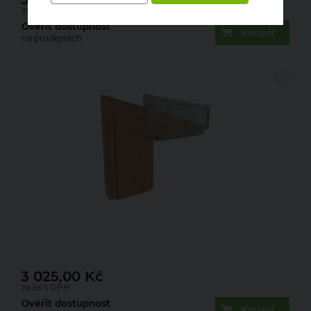
za ks s DPH
Ověřit dostupnost
Koupit
na prodejnách
Zárubeň obložková 22mm olše 80 L 100 mm
3 025,00
Kč
za ks s DPH
Ověřit dostupnost
Koupit