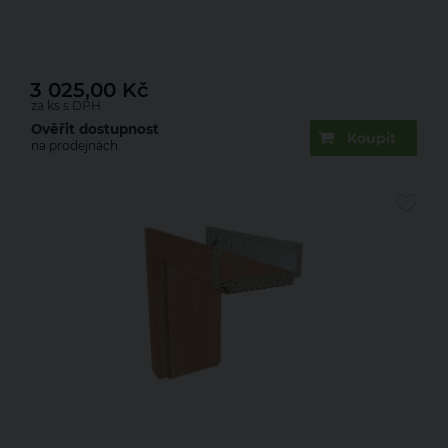
Zárubeň obložková 22mm olše 60 L 100 mm
3 025,00
Kč
za ks s DPH
Ověřit dostupnost
Koupit
na prodejnách
Zárubeň obložková 22mm olše 60 L 150 mm