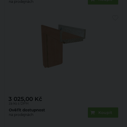
na prodejnách
Zárubeň obložková 22mm olše 80 L 150 mm
3 025,00
Kč
za ks s DPH
Ověřit dostupnost
Koupit
na prodejnách