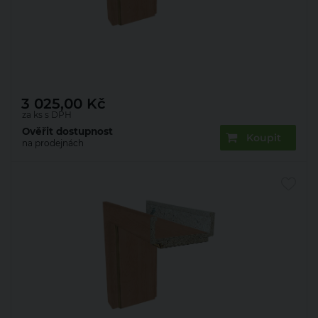
Zárubeň obložková 22mm olše 70 L 80 mm
3 025,00
Kč
za ks s DPH
Ověřit dostupnost
Koupit
na prodejnách