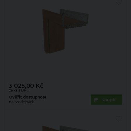
Zárubeň obložková 22mm olše 60 P 80 mm
3 025,00
Kč
za ks s DPH
Ověřit dostupnost
Koupit
na prodejnách