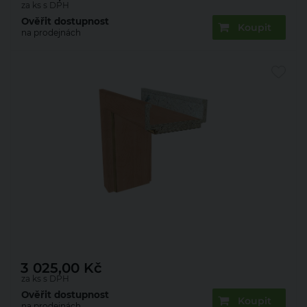
za ks s DPH
Ověřit dostupnost
Koupit
na prodejnách
Zárubeň obložková 22mm olše 60 P 100 mm
3 025,00
Kč
za ks s DPH
Ověřit dostupnost
Koupit
na prodejnách