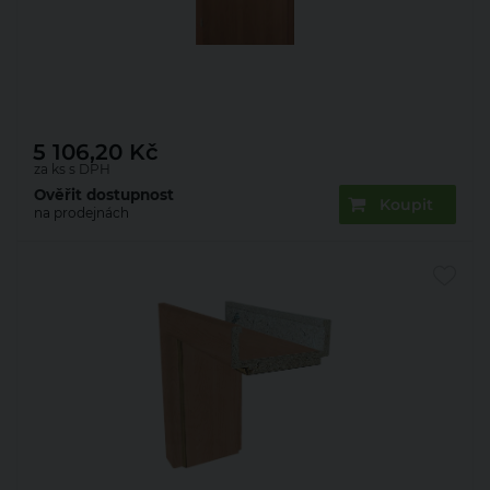
Dveře požárně odolné DPOG fólie olše 80 P
5 106,20
Kč
za ks s DPH
Ověřit dostupnost
Koupit
na prodejnách