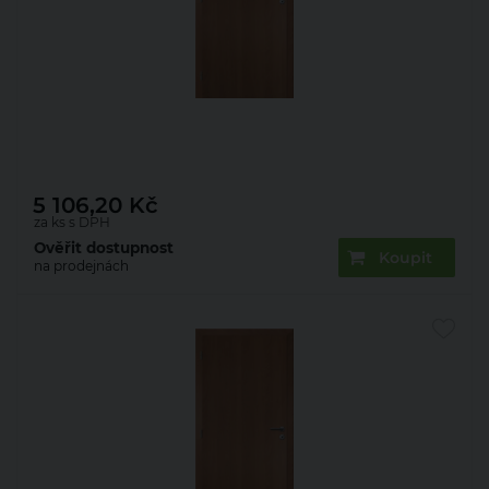
Pardubický kraj
Plzeňský kraj
Středočeský kraj
Ústecký kraj
Zlínský kraj
Dveře požárně odolné DPOG fólie olše 80 L
5 106,20
Kč
za ks s DPH
Ověřit dostupnost
Koupit
na prodejnách