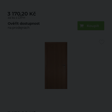
3 170,20
Kč
za ks s DPH
Ověřit dostupnost
Koupit
na prodejnách
Dveře fólie KLASIK plné olše 70 L