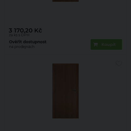
Dveře fólie KLASIK plné olše 60 L
3 170,20
Kč
za ks s DPH
Ověřit dostupnost
Koupit
na prodejnách
Dveře fólie KLASIK plné olše 60 P