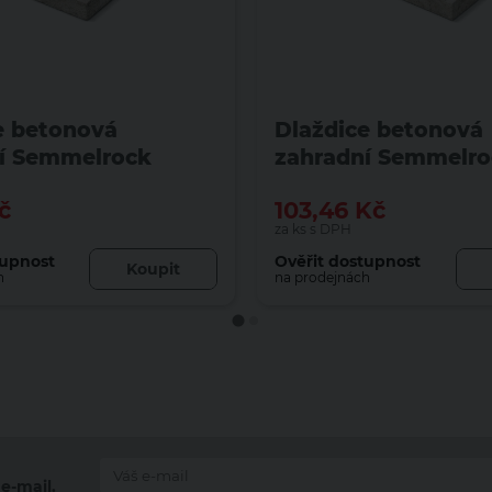
e betonová
Dlaždice betonová
í Semmelrock
zahradní Semmelro
t 300×300×40 mm
Elegant 400×400×
č
103,46
Kč
ením
se zkosením bíloče
za ks s DPH
tokaramelová
tupnost
Ověřit dostupnost
Koupit
h
na prodejnách
e-mail.