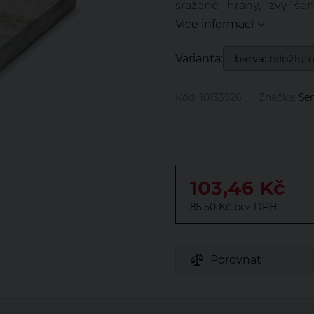
sražené hrany, zvy´še
odolnost proti skluzu,
Více informací
plochy.
Varianta:
Kód:
10133526
Značka:
Se
103,46 Kč
85,50 Kč
Porovnat