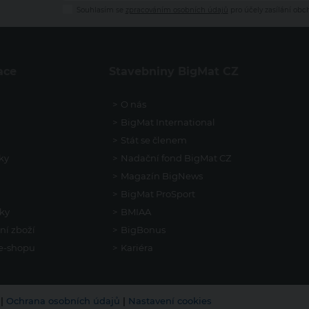
Souhlasím se
zpracováním osobních údajů
pro účely zasílání obc
ace
Stavebniny BigMat CZ
O nás
BigMat International
Stát se členem
ky
Nadační fond BigMat CZ
Magazín BigNews
BigMat ProSport
ky
BMIAA
ní zboží
BigBonus
 e-shopu
Kariéra
 |
Ochrana osobních údajů
|
Nastavení cookies