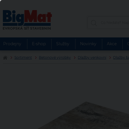
Prodejny
E-shop
Služby
Novinky
Akce
Sortiment
Betonové výrobky
Dlažby venkovní
Dlažby b