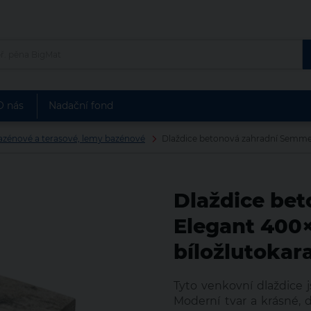
Hlavní město Praha
Jihoč
Vybrat nejbližší
Kraj Vysočina
Královéhradecký kraj
Libereck
O nás
Nadační fond
Pardubický kraj
Plzeňský kraj
Středočeský k
azénové a terasové, lemy bazénové
Dlaždice betonová zahradní Semme
Dlaždice be
Elegant 400
bíložlutoka
Tyto venkovní dlaždice j
Moderní tvar a krásné, 