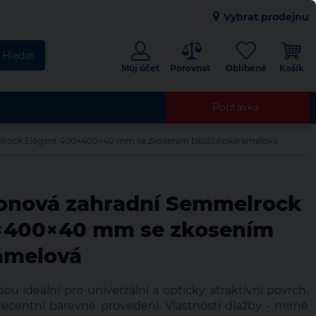
Vybrat prodejnu
Hledat
eský kraj
Jihomoravský kraj
Karlovarský kraj
Můj účet
Oblíbené
ý kraj
Moravskoslezský kraj
Olomoucký kraj
Poptávka
raj
Ústecký kraj
Zlínský kraj
lrock Elegant 400×400×40 mm se zkosením bíložlutokaramelová
tonová zahradní Semmelrock
×400×40 mm se zkosením
ramelová
sou ideální pro univerzální a opticky atraktivní povrch.
decentní barevné provedení. Vlastnosti dlažby - mírně