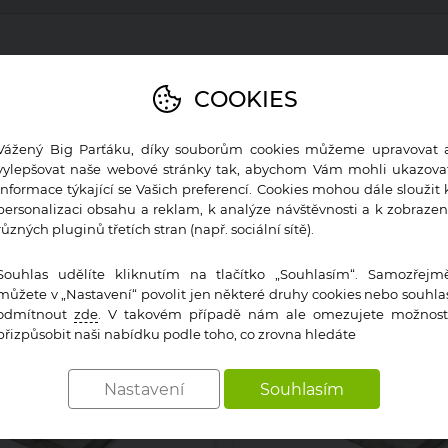
 a opticky atraktivní povrch. Moderní tvar a krásné, dece
COOKIES
známkám opotřebení, odolnost proti skluzu, mrazuvzdorn
Vážený Big Parťáku, díky souborům cookies můžeme upravovat 
vylepšovat naše webové stránky tak, abychom Vám mohli ukazova
informace týkající se Vašich preferencí. Cookies mohou dále sloužit 
MOHLO BY VÁS ZAJÍMAT
personalizaci obsahu a reklam, k analýze návštěvnosti a k zobrazen
různých pluginů třetích stran (např. sociální sítě).
Souhlas udělíte kliknutím na tlačítko „Souhlasím“. Samozřejm
můžete v „Nastavení“ povolit jen některé druhy cookies nebo souhla
odmítnout
zde
. V takovém případě nám ale omezujete možnost
přizpůsobit naši nabídku podle toho, co zrovna hledáte
Nastavení
Souhlasím