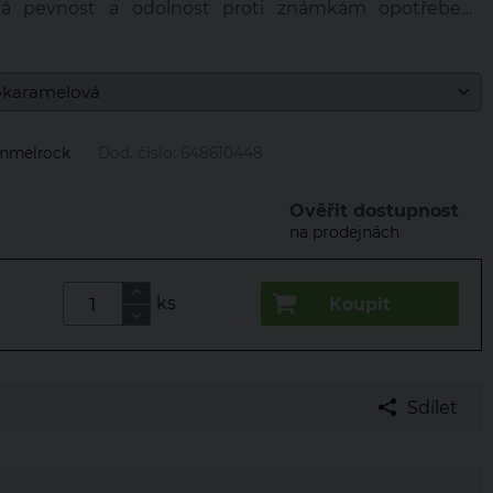
ná pevnost a odolnost proti známkám opotřebení,
 mrazuvzdornost. Zatížení: nevhodné pro pojezdové
mmelrock
Dod. číslo:
648610448
Ověřit dostupnost
na prodejnách
ks