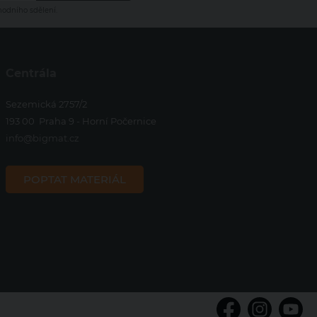
hodního sdělení.
Centrála
Sezemická 2757/2
193 00 Praha 9 - Horní Počernice
info@bigmat.cz