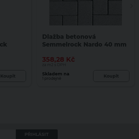
Dlažba betonová
ck
Semmelrock Nardo 40 mm
40 mm
se zkosenou hranou šedá
358,28
Kč
rná
za m2 s DPH
Skladem na
Koupit
Koupit
1 prodejně