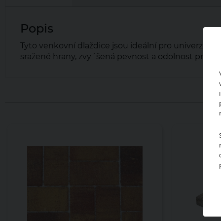
Popis
Tyto venkovní dlaždice jsou ideální pro univerzální
sražené hrany, zvy´šená pevnost a odolnost proti 