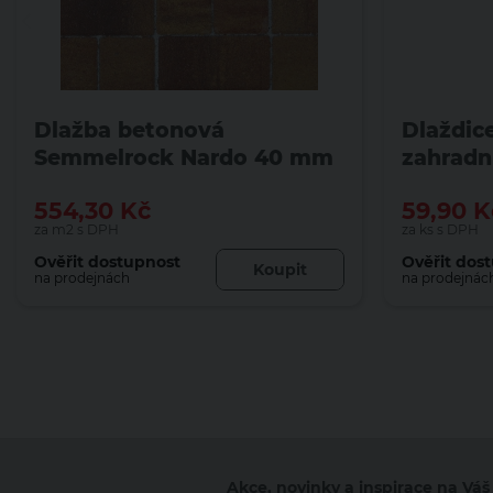
Dlažba betonová
Dlaždic
Semmelrock Nardo 40 mm
zahradn
se zkosenou hranou
Elegan
554,30
Kč
59,90
K
triomix podzim
se zkos
za m2 s DPH
za ks s DPH
bíložlu
Ověřit dostupnost
Ověřit dos
Koupit
na prodejnách
na prodejnác
Akce, novinky a inspirace na Váš 