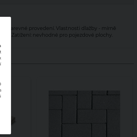
ntní barevné provedení. Vlastnosti dlažby - mírně
ost. Zatížení: nevhodné pro pojezdové plochy.
a
t
k
í
ě
s
i